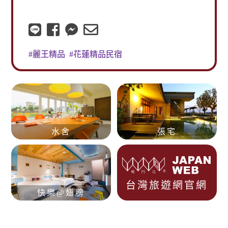
裡面悠遊的遊玩，處處都有驚喜，讓人不虛此
行！
#特色古厝設計建築
#壯圍特色民宿
水舍
張宅
台灣旅遊網
官網
快樂@翅膀