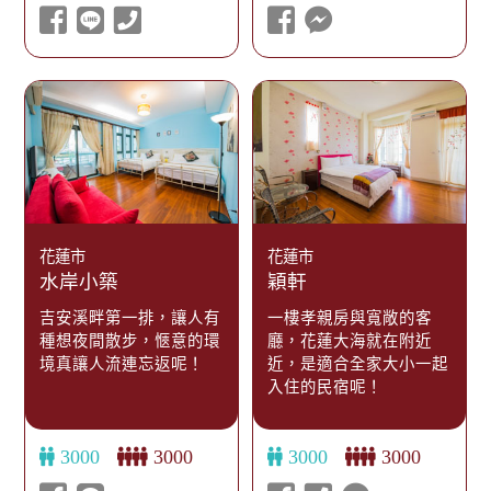
花蓮市
花蓮市
水岸小築
穎軒
吉安溪畔第一排，讓人有
一樓孝親房與寬敞的客
種想夜間散步，愜意的環
廳，花蓮大海就在附近
境真讓人流連忘返呢！
近，是適合全家大小一起
入住的民宿呢！
3000
3000
3000
3000