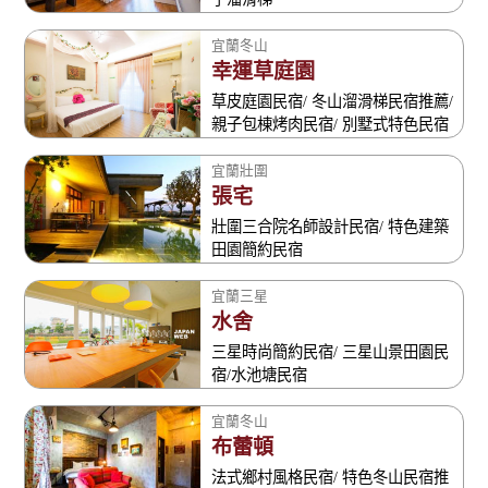
宜蘭冬山
幸運草庭園
草皮庭園民宿/ 冬山溜滑梯民宿推薦/
親子包棟烤肉民宿/ 別墅式特色民宿
宜蘭壯圍
張宅
壯圍三合院名師設計民宿/ 特色建築
田園簡約民宿
宜蘭三星
水舍
三星時尚簡約民宿/ 三星山景田園民
宿/水池塘民宿
宜蘭冬山
布蕾頓
法式鄉村風格民宿/ 特色冬山民宿推