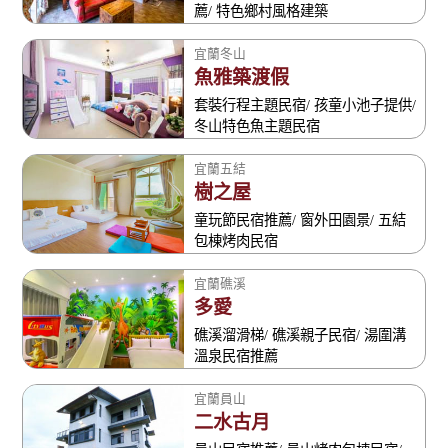
薦/ 特色鄉村風格建築
宜蘭冬山
魚雅築渡假
套裝行程主題民宿/ 孩童小池子提供/
冬山特色魚主題民宿
宜蘭五結
樹之屋
童玩節民宿推薦/ 窗外田園景/ 五結
包棟烤肉民宿
宜蘭礁溪
多愛
礁溪溜滑梯/ 礁溪親子民宿/ 湯圍溝
溫泉民宿推薦
宜蘭員山
二水古月