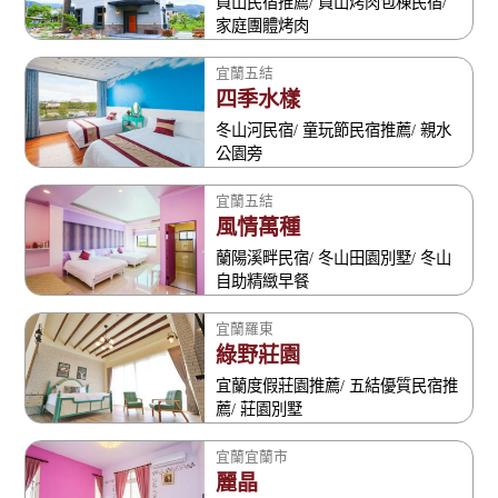
員山民宿推薦/ 員山烤肉包棟民宿/
家庭團體烤肉
宜蘭五結
四季水樣
冬山河民宿/ 童玩節民宿推薦/ 親水
公園旁
宜蘭五結
風情萬種
蘭陽溪畔民宿/ 冬山田園別墅/ 冬山
自助精緻早餐
宜蘭羅東
綠野莊園
宜蘭度假莊園推薦/ 五結優質民宿推
薦/ 莊園別墅
宜蘭宜蘭市
麗晶