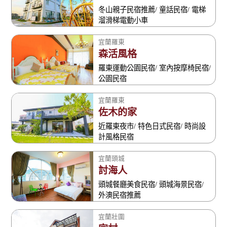
冬山親子民宿推薦/ 童話民宿/ 電梯
溜滑梯電動小車
宜蘭羅東
森活風格
羅東運動公園民宿/ 室內按摩椅民宿/
公園民宿
宜蘭羅東
佐木的家
近羅東夜市/ 特色日式民宿/ 時尚設
計風格民宿
宜蘭頭城
討海人
頭城餐廳美食民宿/ 頭城海景民宿/
外澳民宿推薦
宜蘭壯圍