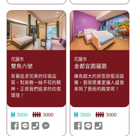
花蓮市
花蓮市
雙魚六號
金都宜園蓮園
有著追求完美的住宿品
擁有超大的房型欲衛浴設
質，對房務一絲不苟的精
備，藝術壁畫更讓人感覺
神，正是我們追求的住宿
來到了藝術的殿堂呢！
環境！
3000
3000
3000
3000