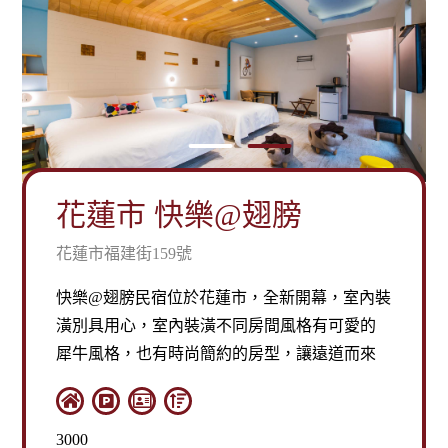
壯圍
張宅
宜蘭縣壯圍鄉過嶺路1巷36號
壯圍張宅為宜蘭特色名師設計建築，採三合院
設計，屋內所有採光與通風設計，讓人住在屋
內感受到主人對旅客的貼心，下午茶時光更是
主人的精心準備。戶外田園風景，一走出去就
能感受宜蘭的美景風光，盡收眼底。住一晚遠
離城市的喧囂，民宿內還有池塘流水，鯉魚在
平日： 5000元起 假日：5000元起