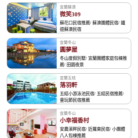
宜蘭蘇澳
微笑309
蘇花口民宿推薦/ 蘇澳團體民宿/ 鐵
道蘇澳民宿
宜蘭冬山
圓夢屋
冬山度假別墅/ 宜蘭團體家庭包棟推
薦/ 田園夜景
宜蘭五結
落羽軒
五結小游泳池民宿/ 五結民宿推薦/
童玩節民宿推薦
宜蘭冬山
小幸福香村
安農溪畔民宿/ 近羅東民宿/ 小團體
八人包棟推薦