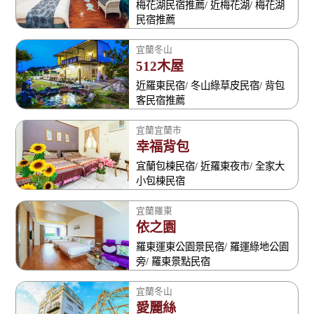
梅花湖民宿推薦/ 近梅花湖/ 梅花湖
民宿推薦
宜蘭冬山
512木屋
近羅東民宿/ 冬山綠草皮民宿/ 背包
客民宿推薦
宜蘭宜蘭市
幸福背包
宜蘭包棟民宿/ 近羅東夜市/ 全家大
小包棟民宿
宜蘭羅東
依之園
羅東運東公園景民宿/ 羅運綠地公園
旁/ 羅東景點民宿
宜蘭冬山
愛麗絲