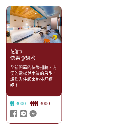
花蓮市
快樂@翅膀
全新開幕的快樂翅膀，方
便的電梯與木質的房型，
讓您入住起來格外舒適
呢！
3000
3000