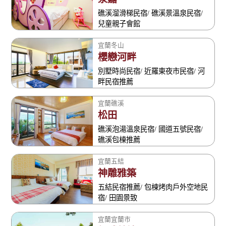
礁溪溜滑梯民宿/ 礁溪景溫泉民宿/
兒童親子會館
宜蘭冬山
櫻戀河畔
別墅時尚民宿/ 近羅東夜市民宿/ 河
畔民宿推薦
宜蘭礁溪
松田
礁溪泡湯溫泉民宿/ 國道五號民宿/
礁溪包棟推薦
宜蘭五結
神雕雅築
五結民宿推薦/ 包棟烤肉戶外空地民
宿/ 田園景致
宜蘭宜蘭市