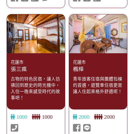
花蓮市
花蓮市
張三瘋
楓樺
古物的特色民宿，讓人彷
青年旅客住宿與團體包棟
彿回到歷史的時光機中，
的首選，遊覽車住宿更是
入住一晚來感受時代的故
讓人住起來格外舒適呢！
事吧！
1000
1000
2000
2000