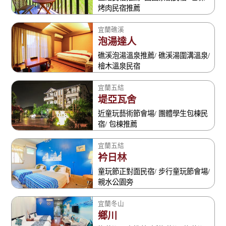
烤肉民宿推薦
宜蘭礁溪
泡湯達人
礁溪泡湯溫泉推薦/ 礁溪湯圍溝溫泉/
檜木溫泉民宿
宜蘭五結
堤亞瓦舍
近童玩藝術節會場/ 團體學生包棟民
宿/ 包棟推薦
宜蘭五結
衿日林
童玩節正對面民宿/ 步行童玩節會場/
親水公園旁
宜蘭冬山
鄉川