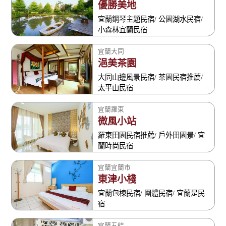
優勝美地
宜蘭鋼琴主題民宿/ 公園湖水民宿/
小森林宜蘭民宿
宜蘭大同
浥美茶園
大同山邊風景民宿/ 茶園民宿推薦/
太平山民宿
宜蘭羅東
微風小站
羅東田園民宿推薦/ 戶外田園景/ 宜
蘭時尚民宿
宜蘭宜蘭市
東津小棧
宜蘭包棟民宿/ 團體民宿/ 宜蘭是民
宿
宜蘭五結