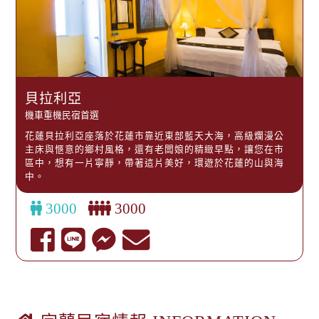
貝拉利亞
機車重機民宿首選
花蓮貝拉利亞座落於花蓮市靠近東部藍天大海，高級爛漫公
主床與愜意的鄉村風格，還有老闆娘的精緻早點，讓您在市
區中，想有一片寧靜，帶著這片美好，環遊於花蓮的山與海
中。
3000
3000