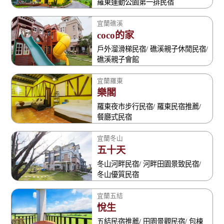
羅東運動公園第一排民宿
宜蘭礁溪
coco的家
戶外溜滑梯民宿/ 礁溪親子休閒民宿/
礁溪親子會館
宜蘭羅東
樂閣
羅東夜市步行民宿/ 羅東民宿推薦/
餐廳式民宿
宜蘭冬山
五十天
冬山河畔民宿/ 河畔田園景致民宿/
冬山優質民宿
宜蘭五結
悅生
五結民宿推薦/ 田園景觀民宿/ 包棟