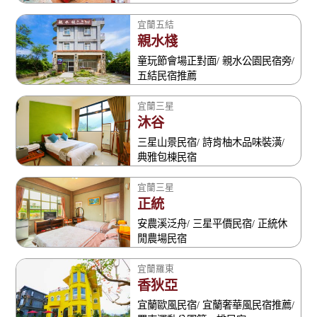
宜蘭五結
親水棧
童玩節會場正對面/ 親水公園民宿旁/
五結民宿推薦
宜蘭三星
沐谷
三星山景民宿/ 詩肯柚木品味裝潢/
典雅包棟民宿
宜蘭三星
正統
安農溪泛舟/ 三星平價民宿/ 正統休
閒農場民宿
宜蘭羅東
香狄亞
宜蘭歐風民宿/ 宜蘭奢華風民宿推薦/