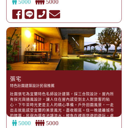
5000
5000
張宅
特色壯圍建築設計民宿推薦
壯圍張宅為宜蘭特色名師設計建築，採三合院設計，屋內所
有採光與通風設計，讓人住在屋內感受到主人對旅客的貼
心，下午茶時光更是主人的精心準備。戶外田園風景，一走
出去就能感受宜蘭的美景風光，盡收眼底。住一晚遠離城市
的喧囂，民宿內還有池塘流水，鯉魚在裡面悠遊的遊玩，處
處都有驚喜，讓人不虛此行！
5000
5000