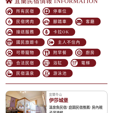
宜蘭民宿情報 INFORMATION
所有民宿
停車位
民宿烤肉
腳踏車
客廳
接送服務
卡拉OK
國民旅遊卡
主人不住內
可帶寵物
附早餐
廚房
合法民宿
浴缸
電梯
民宿溫泉
游泳池
宜蘭冬山
伊莎城堡
溫泉魚民宿/ 庭園民宿推薦/ 房內親
子溜滑梯